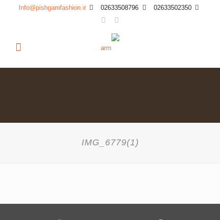
Info@pishgamfashion.ir
02633508796
02633502350
IMG_6779(1)