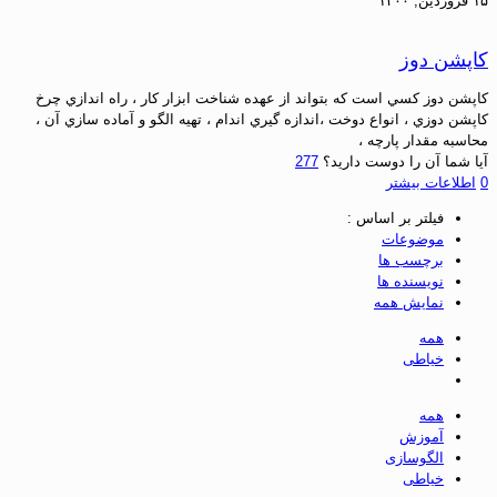
۱۵ فروردین, ۱۴۰۰
کاپشن دوز
كاپشن دوز كسي است كه بتواند از عهده شناخت ابزار كار ، راه اندازي چرخ
كاپشن دوزي ، انواع دوخت ،اندازه گيري اندام ، تهيه الگو و آماده سازي آن ،
محاسبه مقدار پارچه ،
آیا شما آن را دوست دارید؟
277
0
اطلاعات بیشتر
فیلتر بر اساس :
موضوعات
برچسب ها
نویسنده ها
نمایش همه
همه
خیاطی
همه
آموزش
الگوسازی
خیاطی