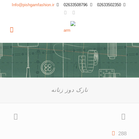
Info@pishgamfashion.ir
02633508796
02633502350
نازک دوز زنانه
288