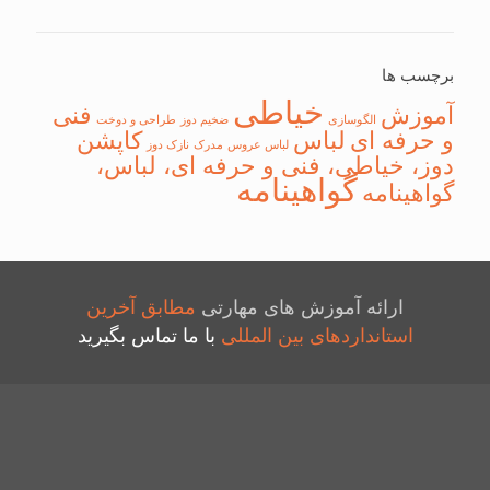
برچسب ها
خیاطی
آموزش
فنی
الگوسازی
ضخیم دوز
طراحی و دوخت
و حرفه ای
لباس
کاپشن
لباس عروس
مدرک
نازک دوز
دوز، خیاطی، فنی و حرفه ای، لباس،
گواهینامه
گواهینامه
ارائه آموزش های مهارتی
مطابق آخرین
استانداردهای بین المللی
با ما تماس بگیرید