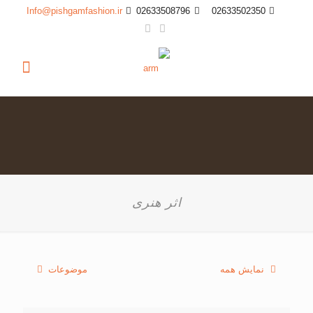
Info@pishgamfashion.ir
02633508796
02633502350
اثر هنری
نمایش همه
موضوعات