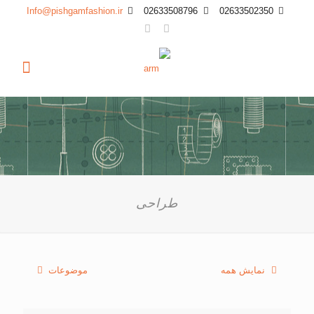
Info@pishgamfashion.ir
02633508796
02633502350
طراحی
نمایش همه
موضوعات