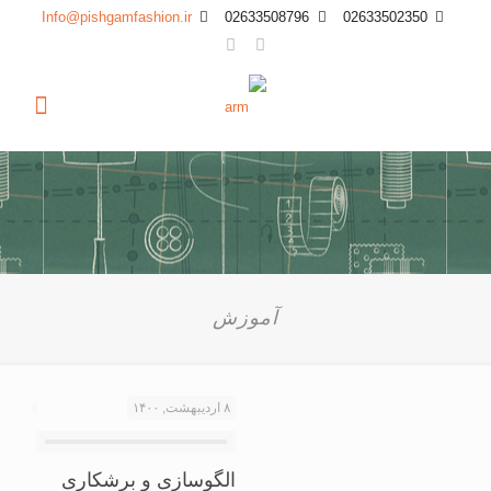
Info@pishgamfashion.ir
02633508796
02633502350
آموزش
۸ اردیبهشت, ۱۴۰۰
الگوسازی و برشکاری